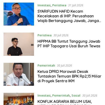
Investasi
,
Peristiwa
31 Juli 2026
SYARIFUDIN HAFID Kecam
Kecelakaan di IHIP: Perusahaan
Wajib Bertanggung Jawab, Jangan
Ada Lagi Korban
Peristiwa
30 Juli 2026
HIPPMA BB Tuntut Tanggung Jawab
PT IHIP Topogaro Usai Buruh Tewas
Pemerintah
30 Juli 2026
Ketua DPRD Morowali Desak
Tuntaskan Temuan BPK Rp2,13 Miliar
di Proyek Sentra IKM
Investasi
,
Pemerintah
,
Sosial
30 Juli 2026
KONFLIK AGRARIA BELUM USAI,