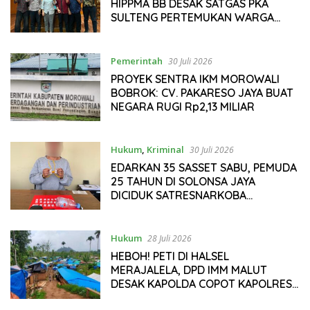
HIPPMA BB DESAK SATGAS PKA
SULTENG PERTEMUKAN WARGA
DENGAN PT CITRA
Pemerintah
30 Juli 2026
PROYEK SENTRA IKM MOROWALI
BOBROK: CV. PAKARESO JAYA BUAT
NEGARA RUGI Rp2,13 MILIAR
Hukum
,
Kriminal
30 Juli 2026
EDARKAN 35 SASSET SABU, PEMUDA
25 TAHUN DI SOLONSA JAYA
DICIDUK SATRESNARKOBA
MOROWALI
Hukum
28 Juli 2026
HEBOH! PETI DI HALSEL
MERAJALELA, DPD IMM MALUT
DESAK KAPOLDA COPOT KAPOLRES
HALSEL