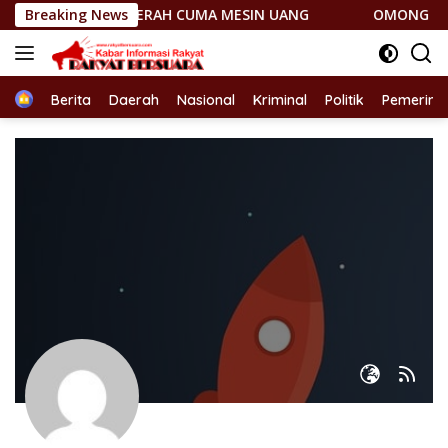
Langsung
USAT ANGGAP DAERAH CUMA MESIN UANG
Breaking News
OMONG KOSONG
ke
konten
Home
Berita
Daerah
Nasional
Kriminal
Politik
Pemerint