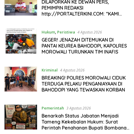
DILAPORKAN KE DEWAN PERS,
PEMIMPIN REDAKSI
http://PORTALTERKINI.COM: “KAMI
TIDAK PERNAH TUTUP RUANG HAK
JAWAB”
Hukum
,
Peristiwa
4 Agustus 2026
GEGER! JENAZAH DITEMUKAN DI
PANTAI KEUREA BAHODOPI, KAPOLRES
MOROWALI TURUNKAN TIM INAFIS
Kriminal
4 Agustus 2026
BREAKING! POLRES MOROWALI CIDUK
TERDUGA PELAKU PENGANIAYAAN DI
BAHODOPI YANG TEWASKAN KORBAN
Pemerintah
3 Agustus 2026
Benarkah Status Jabatan Menjadi
Tameng Kekebalan Hukum: Surat
Perintah Penahanan Bupati Bombana
Selama 20 Hari Dipertanyakan