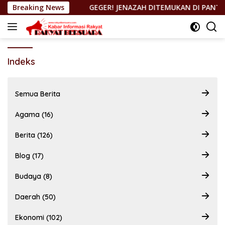
Langsung
HAK JAWAB”
Breaking News
GEGER! JENAZAH DITEMUKAN DI PANTAI KE
ke
konten
Indeks
Semua Berita
Agama (16)
Berita (126)
Blog (17)
Budaya (8)
Daerah (50)
Ekonomi (102)