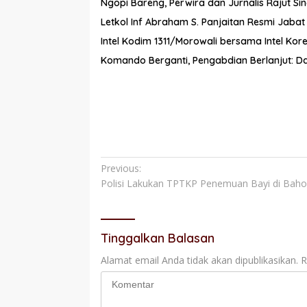
Ngopi Bareng, Perwira dan Jurnalis Rajut Sin
Letkol Inf Abraham S. Panjaitan Resmi Jaba
Intel Kodim 1311/Morowali bersama Intel K
Komando Berganti, Pengabdian Berlanjut: Da
Navigasi
Previous:
Polisi Lakukan TPTKP Penemuan Bayi di Baho
pos
Tinggalkan Balasan
Alamat email Anda tidak akan dipublikasikan.
R