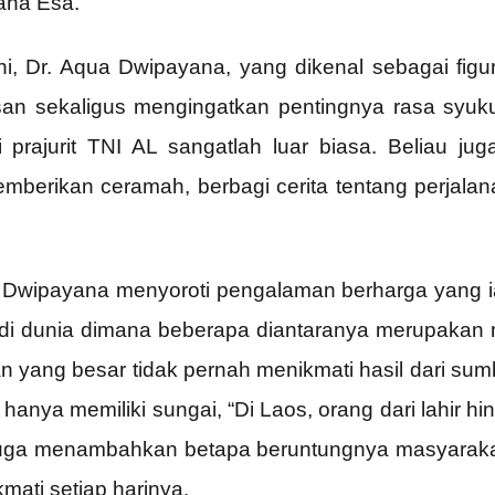
aha Esa.
, Dr. Aqua Dwipayana, yang dikenal sebagai figur i
n sekaligus mengingatkan pentingnya rasa syuku
rajurit TNI AL sangatlah luar biasa. Beliau jug
mberikan ceramah, berbagi cerita tentang perjalana
wipayana menyoroti pengalaman berharga yang ia 
i dunia dimana beberapa diantaranya merupakan nega
n yang besar tidak pernah menikmati hasil dari sumb
nya memiliki sungai, “Di Laos, orang dari lahir h
u juga menambahkan betapa beruntungnya masyarakat
mati setiap harinya.