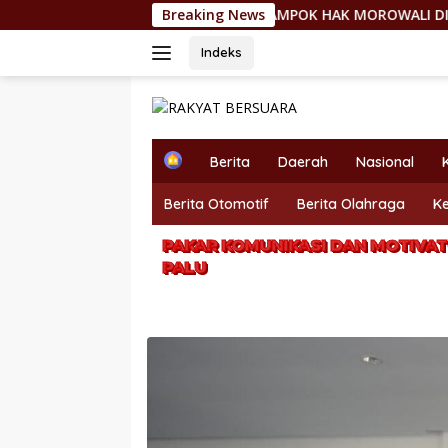
Langsung
7/2026 DITUDING RAMPOK HAK MOROWALI DI ATAS ASAP SMELT
Breaking News
ke
konten
Indeks
H
Berita
Daerah
Nasional
o
m
Berita Otomotif
Berita Olahraga
K
e
PAKAR KOMUNIKASI DAN MOTIVAT
PALU