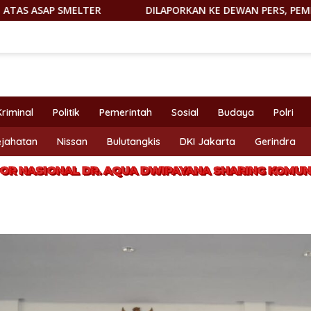
ER
DILAPORKAN KE DEWAN PERS, PEMIMPIN REDAKSI htt
Kriminal
Politik
Pemerintah
Sosial
Budaya
Polri
ejahatan
Nissan
Bulutangkis
DKI Jakarta
Gerindra
OR NASIONAL DR. AQUA DWIPAYANA SHARING KOMUNI