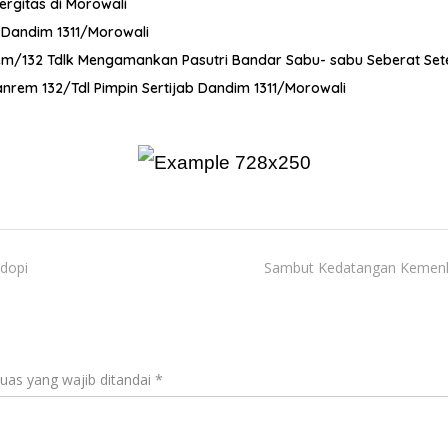
ergitas di Morowali
t Dandim 1311/Morowali
orem/132 Tdlk Mengamankan Pasutri Bandar Sabu- sabu Seberat Se
nrem 132/Tdl Pimpin Sertijab Dandim 1311/Morowali
dopi
Sambut Kedatangan Kemenko
uas yang wajib ditandai
*