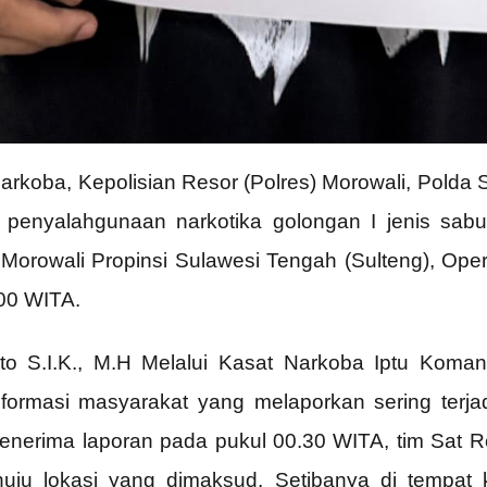
rkoba, Kepolisian Resor (Polres) Morowali, Polda S
penyalahgunaan narkotika golongan I jenis sab
rowali Propinsi Sulawesi Tengah (Sulteng), Oper
.00 WITA.
to S.I.K., M.H Melalui Kasat Narkoba Iptu Kom
formasi masyarakat yang melaporkan sering terja
 menerima laporan pada pukul 00.30 WITA, tim Sat 
uju lokasi yang dimaksud. Setibanya di tempat 