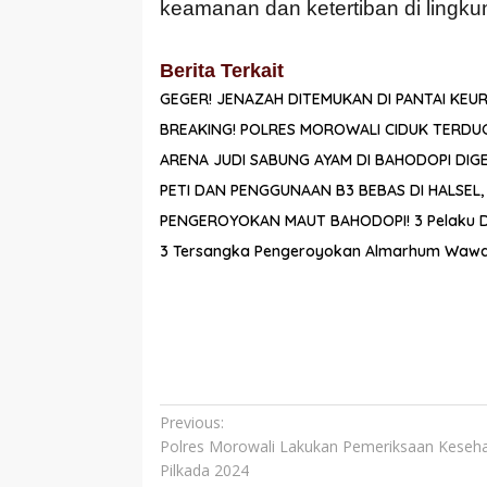
keamanan dan ketertiban di lingku
Berita Terkait
GEGER! JENAZAH DITEMUKAN DI PANTAI KEU
BREAKING! POLRES MOROWALI CIDUK TERDU
ARENA JUDI SABUNG AYAM DI BAHODOPI DIGE
PETI DAN PENGGUNAAN B3 BEBAS DI HALSEL
PENGEROYOKAN MAUT BAHODOPI! 3 Pelaku Dirin
3 Tersangka Pengeroyokan Almarhum Wawan
Navigasi
Previous:
Polres Morowali Lakukan Pemeriksaan Keseh
pos
Pilkada 2024