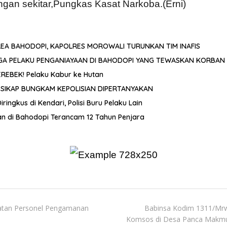
ngan sekitar,Pungkas Kasat Narkoba.(Erni)
REA BAHODOPI, KAPOLRES MOROWALI TURUNKAN TIM INAFIS
GA PELAKU PENGANIAYAAN DI BAHODOPI YANG TEWASKAN KORBAN
REBEK! Pelaku Kabur ke Hutan
, SIKAP BUNGKAM KEPOLISIAN DIPERTANYAKAN
gkus di Kendari, Polisi Buru Pelaku Lain
 di Bahodopi Terancam 12 Tahun Penjara
atan Personel Pengamanan
Babinsa Kodim 1311/Mrw,
Komsos di Desa Panca Makmur u