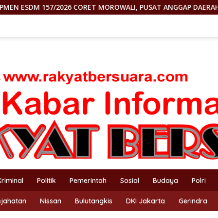
ORET MOROWALI, PUSAT ANGGAP DAERAH CUMA MESIN UANG
Kriminal
Politik
Pemerintah
Sosial
Budaya
Polri
ejahatan
Nissan
Bulutangkis
DKI Jakarta
Gerindra