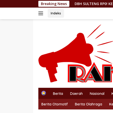
Langsung
DBH SULTENG RP0! KEPMEN ESDM 157/2026 C
Breaking News
ke
konten
Indeks
H
Berita
Daerah
Nasional
o
m
Berita Otomotif
Berita Olahraga
K
e