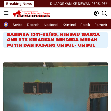
Langsung
Breaking News
DILAPORKAN KE DEWAN PERS, PEMIMPIN REDAKSI http:/
ke
konten
Home
Berita
Daerah
Nasional
Kriminal
Politik
Pemerint
BABINSA 1311-02/BS, HIMBAU WARGA
ONE ETE KIBARKAN BENDERA MERAH
PUTIH DAN PASANG UMBUL- UMBUL