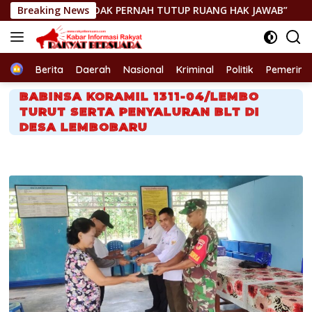
Langsung
 TIDAK PERNAH TUTUP RUANG HAK JAWAB”
Breaking News
GEGER! JENA
ke
konten
Home
Berita
Daerah
Nasional
Kriminal
Politik
Pemerint
BABINSA KORAMIL 1311-04/LEMBO
TURUT SERTA PENYALURAN BLT DI
DESA LEMBOBARU