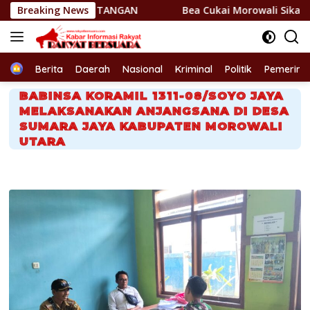
Langsung
NYI TANGAN
Breaking News
Bea Cukai Morowali Sikat BKC Ilegal, 1,7 
ke
konten
Home
Berita
Daerah
Nasional
Kriminal
Politik
Pemerint
BABINSA KORAMIL 1311-08/SOYO JAYA
MELAKSANAKAN ANJANGSANA DI DESA
SUMARA JAYA KABUPATEN MOROWALI
UTARA