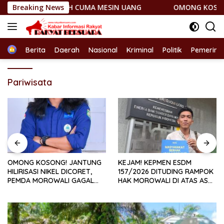
Langsung
AERAH CUMA MESIN UANG
Breaking News
OMONG KOSONG! JANTUNG HILI
ke
konten
Home
Berita
Daerah
Nasional
Kriminal
Politik
Pemerint
Pariwisata
OMONG KOSONG! JANTUNG
KEJAM! KEPMEN ESDM
HILIRISASI NIKEL DICORET,
157/2026 DITUDING RAMPOK
PEMDA MOROWALI GAGAL
HAK MOROWALI DI ATAS ASAP
KAWAL DBH
SMELTER