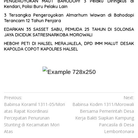
PENGEROYOKAN MAUT BAHODOPI! 3 Pelaku Diringkus di
Kendari, Polisi Buru Pelaku Lain
3 Tersangka Pengeroyokan Almarhum Wawan di Bahodopi
Terancam 12 Tahun Penjara
EDARKAN 35 SASSET SABU, PEMUDA 25 TAHUN DI SOLONSA
JAYA DICIDUK SATRESNARKOBA MOROWALI
HEBOH! PETI DI HALSEL MERAJALELA, DPD IMM MALUT DESAK
KAPOLDA COPOT KAPOLRES HALSEL
Navigasi
Previous:
Next:
Babinsa Koramil 1311-05/Mori
Babinsa Kodim 1311/Morowali
pos
atas Rapat Koordinasi
Bersama Pemerintah Desa
Percepatan Penurunan
Kerja Bakti Siapkan Kampung
Stunting di Kecamatan Mori
Pancasila di Desa
Atas
Lembontonara