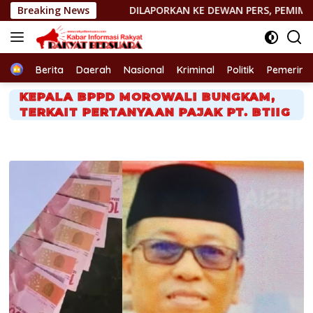
Langsung
Breaking News
DILAPORKAN KE DEWAN PERS, PEMIMPIN REDAKSI http://P
ke
konten
Home
Berita
Daerah
Nasional
Kriminal
Politik
Pemerint
KEPALA BPPD MOROWALI BUNGKAM,
TERKAIT PERTANYAAN PAJAK PT. BTIIG