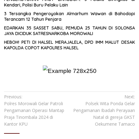
Kendari, Polisi Buru Pelaku Lain
3 Tersangka Pengeroyokan Almarhum Wawan di Bahodopi
Terancam 12 Tahun Penjara
EDARKAN 35 SASSET SABU, PEMUDA 25 TAHUN DI SOLONSA
JAYA DICIDUK SATRESNARKOBA MOROWALI
HEBOH! PETI DI HALSEL MERAJALELA, DPD IMM MALUT DESAK
KAPOLDA COPOT KAPOLRES HALSEL
Navigasi
Previous:
Next:
Polres Morowali Gelar Patroli
Polsek Wita Ponda Gelar
pos
Pengamanan Operasi Mantap
Pengamanan Ibadah Perayaan
Praja Tinombala 2024 di
Natal di gereja GKST
Kantor KPU
Oekumene Tamaco