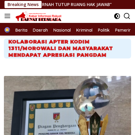
Langsung
RNAH TUTUP RUANG HAK JAWAB”
Breaking News
GEGER! JENAZAH DITEMU
ke
konten
Home
Berita
Daerah
Nasional
Kriminal
Politik
Pemerint
KOLABORASI APTER KODIM
1311/MOROWALI DAN MASYARAKAT
MENDAPAT APRESIASI PANGDAM