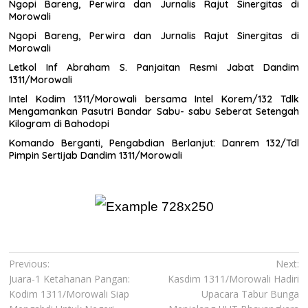
Ngopi Bareng, Perwira dan Jurnalis Rajut Sinergitas di
Morowali
Ngopi Bareng, Perwira dan Jurnalis Rajut Sinergitas di
Morowali
Letkol Inf Abraham S. Panjaitan Resmi Jabat Dandim
1311/Morowali
Intel Kodim 1311/Morowali bersama Intel Korem/132 Tdlk
Mengamankan Pasutri Bandar Sabu- sabu Seberat Setengah
Kilogram di Bahodopi
Komando Berganti, Pengabdian Berlanjut: Danrem 132/Tdl
Pimpin Sertijab Dandim 1311/Morowali
Navigasi
Previous:
Next:
Juara-1 Ketahanan Pangan:
Kasdim 1311/Morowali Hadiri
pos
Kodim 1311/Morowali Siap
Upacara Tabur Bunga