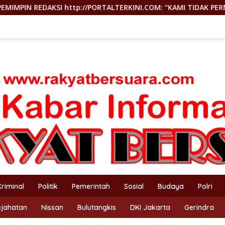
ORTALTERKINI.COM: “KAMI TIDAK PERNAH TUTUP RUANG HAK JAW
Kriminal
Politik
Pemerintah
Sosial
Budaya
Polri
ejahatan
Nissan
Bulutangkis
DKI Jakarta
Gerindra