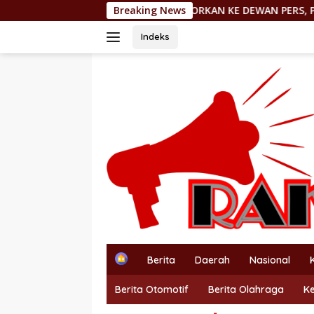
Langsung
DILAPORKAN KE DEWAN PERS, PEMIMPIN REDAKSI http://P
Breaking News
ke
konten
Indeks
H
Berita
Daerah
Nasional
o
m
Berita Otomotif
Berita Olahraga
K
e