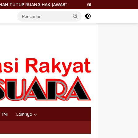
AB”
GEGER! JENAZAH DITEMUKAN DI PANTAI KEUREA BA
TNI
Lainnya