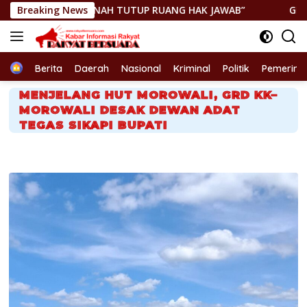
Langsung
NAH TUTUP RUANG HAK JAWAB”
Breaking News
GEGER! JENAZAH DITEMUK
ke
konten
Home
Berita
Daerah
Nasional
Kriminal
Politik
Pemerint
MENJELANG HUT MOROWALI, GRD KK–
MOROWALI DESAK DEWAN ADAT
TEGAS SIKAPI BUPATI