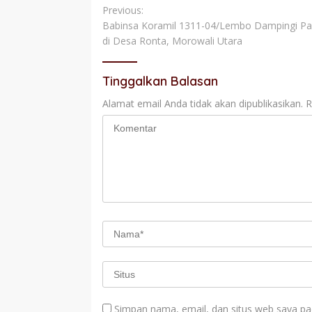
Navigasi
Previous:
Babinsa Koramil 1311-04/Lembo Dampingi Pa
pos
di Desa Ronta, Morowali Utara
Tinggalkan Balasan
Alamat email Anda tidak akan dipublikasikan.
R
Simpan nama, email, dan situs web saya pa