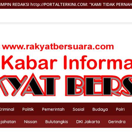
TERKINI.COM: “KAMI TIDAK PERNAH TUTUP RUANG HAK JAWAB”
Kriminal
Politik
Pemerintah
Sosial
Budaya
Polri
ejahatan
Nissan
Bulutangkis
DKI Jakarta
Gerindra