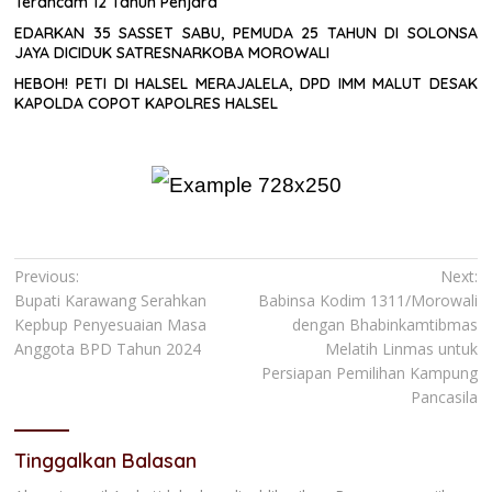
Terancam 12 Tahun Penjara
EDARKAN 35 SASSET SABU, PEMUDA 25 TAHUN DI SOLONSA
JAYA DICIDUK SATRESNARKOBA MOROWALI
HEBOH! PETI DI HALSEL MERAJALELA, DPD IMM MALUT DESAK
KAPOLDA COPOT KAPOLRES HALSEL
Navigasi
Previous:
Next:
Bupati Karawang Serahkan
Babinsa Kodim 1311/Morowali
pos
Kepbup Penyesuaian Masa
dengan Bhabinkamtibmas
Anggota BPD Tahun 2024
Melatih Linmas untuk
Persiapan Pemilihan Kampung
Pancasila
Tinggalkan Balasan