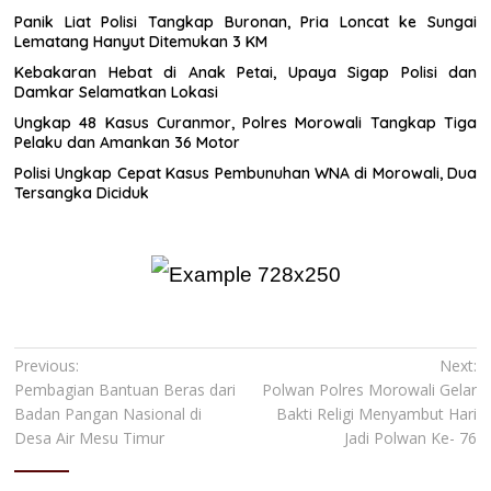
Panik Liat Polisi Tangkap Buronan, Pria Loncat ke Sungai
Lematang Hanyut Ditemukan 3 KM
Kebakaran Hebat di Anak Petai, Upaya Sigap Polisi dan
Damkar Selamatkan Lokasi
Ungkap 48 Kasus Curanmor, Polres Morowali Tangkap Tiga
Pelaku dan Amankan 36 Motor
Polisi Ungkap Cepat Kasus Pembunuhan WNA di Morowali, Dua
Tersangka Diciduk
Navigasi
Previous:
Next:
Pembagian Bantuan Beras dari
Polwan Polres Morowali Gelar
pos
Badan Pangan Nasional di
Bakti Religi Menyambut Hari
Desa Air Mesu Timur
Jadi Polwan Ke- 76