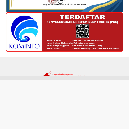
Redaksi
Kode Etik
Privacy Policy
Disclaimer
Tentang Kami
Hak cipta @ RakyatBersuara.com