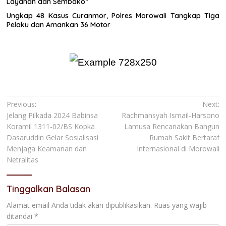
Layanan dan Sembako”
Ungkap 48 Kasus Curanmor, Polres Morowali Tangkap Tiga
Pelaku dan Amankan 36 Motor
Navigasi
Previous:
Next:
Jelang Pilkada 2024 Babinsa
Rachmansyah Ismail-Harsono
pos
Koramil 1311-02/BS Kopka
Lamusa Rencanakan Bangun
Dasaruddin Gelar Sosialisasi
Rumah Sakit Bertaraf
Menjaga Keamanan dan
Internasional di Morowali
Netralitas
Tinggalkan Balasan
Alamat email Anda tidak akan dipublikasikan.
Ruas yang wajib
ditandai
*