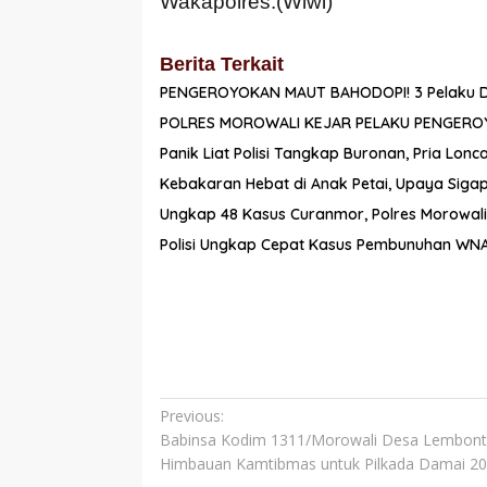
Wakapolres.(Wiwi)
Berita Terkait
PENGEROYOKAN MAUT BAHODOPI! 3 Pelaku Dirin
POLRES MOROWALI KEJAR PELAKU PENGER
Panik Liat Polisi Tangkap Buronan, Pria Lo
Kebakaran Hebat di Anak Petai, Upaya Siga
Ungkap 48 Kasus Curanmor, Polres Morowal
Polisi Ungkap Cepat Kasus Pembunuhan WNA 
Navigasi
Previous:
Babinsa Kodim 1311/Morowali Desa Lembont
pos
Himbauan Kamtibmas untuk Pilkada Damai 2