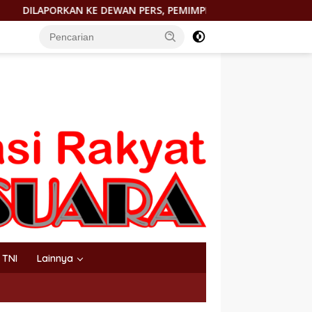
ERS, PEMIMPIN REDAKSI http://PORTALTERKINI.COM: “KAMI TI
TNI
Lainnya