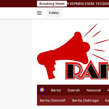
Langsung
KEJAM! KEPMEN ESDM 157/2026 DITUDING RAMPOK HAK MO
Breaking News
ke
konten
Indeks
H
Berita
Daerah
Nasional
o
m
Berita Otomotif
Berita Olahraga
K
e