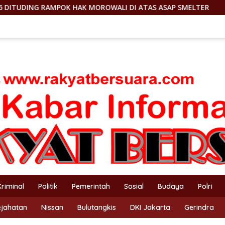
ROWALI DI ATAS ASAP SMELTER
DILAPORKAN KE DEWAN P
Kriminal
Politik
Pemerintah
Sosial
Budaya
Polri
ejahatan
Nissan
Bulutangkis
DKI Jakarta
Gerindra