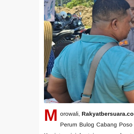
M
orowali,
Rakyatbersuara.c
Perum Bulog Cabang Poso m