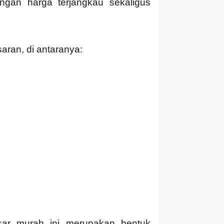
gan harga terjangkau sekaligus
ran, di antaranya:
asar murah ini merupakan bentuk