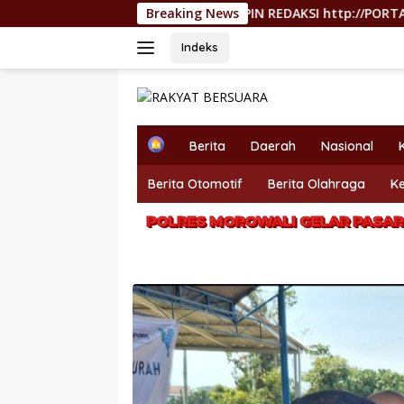
Langsung
AN PERS, PEMIMPIN REDAKSI http://PORTALTERKINI.COM: “KAM
Breaking News
ke
konten
Indeks
H
Berita
Daerah
Nasional
o
m
Berita Otomotif
Berita Olahraga
K
e
POLRES MOROWALI GELAR PASAR