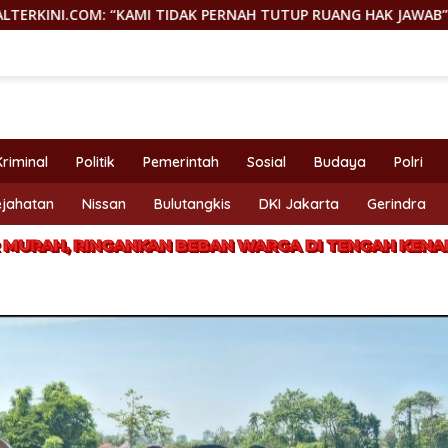
I TIDAK PERNAH TUTUP RUANG HAK JAWAB”
GEGER! JENA
Kriminal
Politik
Pemerintah
Sosial
Budaya
Polri
ejahatan
Nissan
Bulutangkis
DKI Jakarta
Gerindra
 MURAH, RINGANKAN BEBAN WARGA DI TENGAH KENA