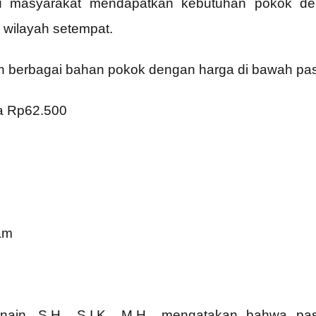
tu masyarakat mendapatkan kebutuhan pokok den
i wilayah setempat.
 berbagai bahan pokok dengan harga di bawah pasa
a Rp62.500
am
nain, S.H., S.I.K., M.H., mengatakan bahwa p