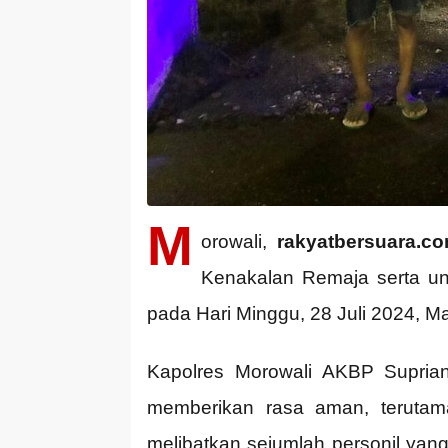
M
orowali,
rakyatbersuara.co
Kenakalan Remaja serta un
pada Hari Minggu, 28 Juli 2024, M
Kapolres Morowali AKBP Suprian
memberikan rasa aman, terutama
melibatkan sejumlah personil yan