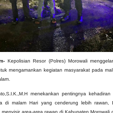
m-
Kepolisian Resor (Polres) Morowali menggelar P
tuk mengamankan kegiatan masyarakat pada malam
alam.
to,S.I.K.,M.H menekankan pentingnya kehadiran p
 di malam Hari yang cenderung lebih rawan, D
g menyisir area-area rawan di Kabupaten Morowali d