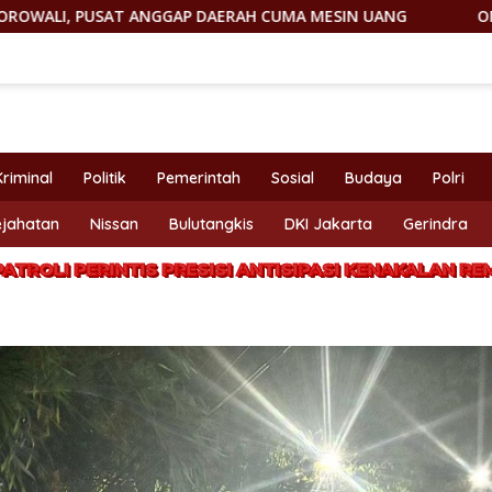
P DAERAH CUMA MESIN UANG
OMONG KOSONG! JANTUNG 
Kriminal
Politik
Pemerintah
Sosial
Budaya
Polri
ejahatan
Nissan
Bulutangkis
DKI Jakarta
Gerindra
TROLI PERINTIS PRESISI ANTISIPASI KENAKALAN 