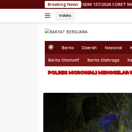
Langsung
 RP0! KEPMEN ESDM 157/2026 CORET MOROWALI, PUSAT ANGGA
Breaking News
ke
konten
Indeks
H
Berita
Daerah
Nasional
o
m
Berita Otomotif
Berita Olahraga
K
e
POLRES MOROWALI MENGGELAR PA