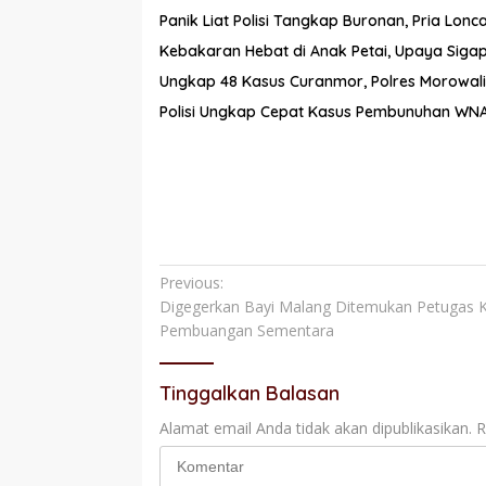
Panik Liat Polisi Tangkap Buronan, Pria Lo
Kebakaran Hebat di Anak Petai, Upaya Siga
Ungkap 48 Kasus Curanmor, Polres Morowal
Polisi Ungkap Cepat Kasus Pembunuhan WNA 
Navigasi
Previous:
Digegerkan Bayi Malang Ditemukan Petugas K
pos
Pembuangan Sementara
Tinggalkan Balasan
Alamat email Anda tidak akan dipublikasikan.
R