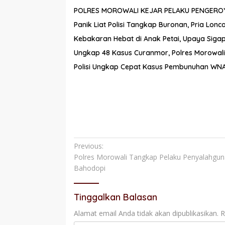
POLRES MOROWALI KEJAR PELAKU PENGER
Panik Liat Polisi Tangkap Buronan, Pria Lo
Kebakaran Hebat di Anak Petai, Upaya Siga
Ungkap 48 Kasus Curanmor, Polres Morowal
Polisi Ungkap Cepat Kasus Pembunuhan WNA 
Navigasi
Previous:
Polres Morowali Tangkap Pelaku Penyalahguna
pos
Bahodopi
Tinggalkan Balasan
Alamat email Anda tidak akan dipublikasikan.
R