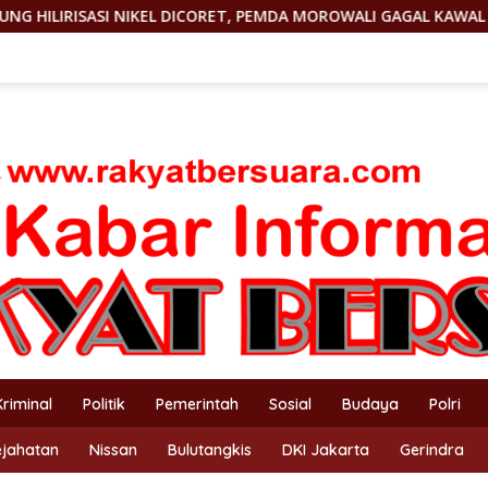
ICORET, PEMDA MOROWALI GAGAL KAWAL DBH
KEJAM! KE
Kriminal
Politik
Pemerintah
Sosial
Budaya
Polri
ejahatan
Nissan
Bulutangkis
DKI Jakarta
Gerindra