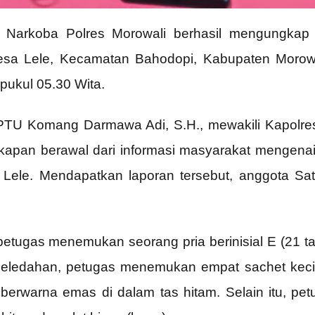
Narkoba Polres Morowali berhasil mengungkap 
Desa Lele, Kecamatan Bahodopi, Kabupaten Morow
pukul 05.30 Wita.
PTU Komang Darmawa Adi, S.H., mewakili Kapolres
apan berawal dari informasi masyarakat mengenai
a Lele. Mendapatkan laporan tersebut, anggota Sa
petugas menemukan seorang pria berinisial E (21 t
geledahan, petugas menemukan empat sachet kecil 
berwarna emas di dalam tas hitam. Selain itu, pe