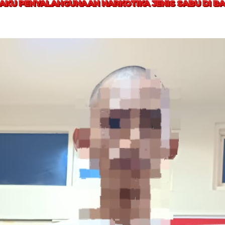
AKU PENYALAHGUNAAN NARKOTIKA JENIS SABU DI B