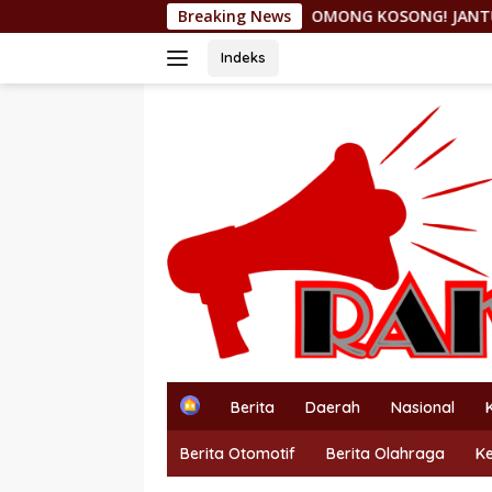
Langsung
OMONG KOSONG! JANTUNG HILIRISASI NIKEL D
Breaking News
ke
konten
Indeks
H
Berita
Daerah
Nasional
o
m
Berita Otomotif
Berita Olahraga
K
e