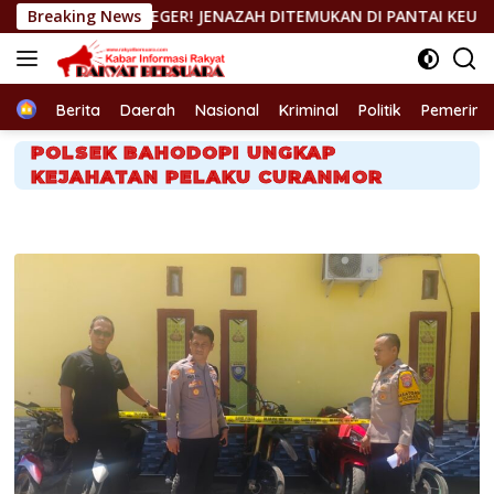
Langsung
GER! JENAZAH DITEMUKAN DI PANTAI KEUREA BAHODOPI, KAPOL
Breaking News
ke
konten
Home
Berita
Daerah
Nasional
Kriminal
Politik
Pemerint
POLSEK BAHODOPI UNGKAP
KEJAHATAN PELAKU CURANMOR