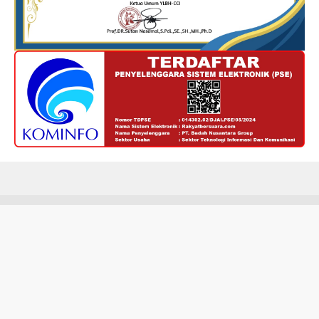
Redaksi
Kode Etik
Privacy Policy
Disclaimer
Tentang Kami
Hak cipta @ RakyatBersuara.com