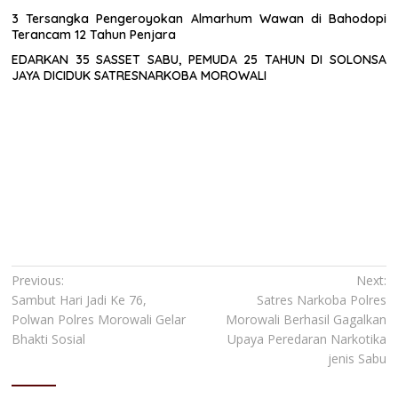
3 Tersangka Pengeroyokan Almarhum Wawan di Bahodopi
Terancam 12 Tahun Penjara
EDARKAN 35 SASSET SABU, PEMUDA 25 TAHUN DI SOLONSA
JAYA DICIDUK SATRESNARKOBA MOROWALI
Navigasi
Previous:
Next:
Sambut Hari Jadi Ke 76,
Satres Narkoba Polres
pos
Polwan Polres Morowali Gelar
Morowali Berhasil Gagalkan
Bhakti Sosial
Upaya Peredaran Narkotika
jenis Sabu
Tinggalkan Balasan
Alamat email Anda tidak akan dipublikasikan.
Ruas yang wajib
ditandai
*