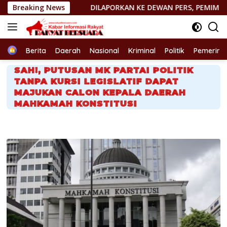
Langsung
DILAPORKAN KE DEWAN PERS, PEMIMPIN REDAKSI http://PORTA
Breaking News
ke
konten
Home
Berita
Daerah
Nasional
Kriminal
Politik
Pemerint
SAH!, PUTUSAN MK PARTAI POLITIK
TANPA KURSI LEGISLATIF DAPAT
MAJUKAN CALON KEPALA DAERAH
MAHKAMAH KONSTITUSI