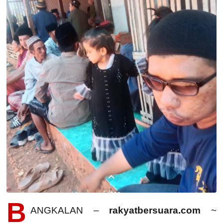
B
ANGKALAN –
rakyatbersuara.com
~