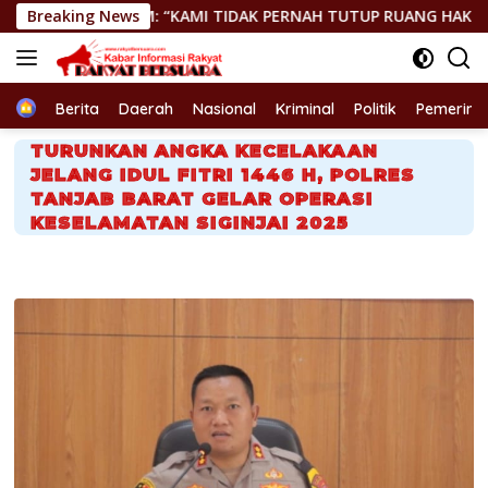
Langsung
 “KAMI TIDAK PERNAH TUTUP RUANG HAK JAWAB”
Breaking News
GEGER
ke
konten
Home
Berita
Daerah
Nasional
Kriminal
Politik
Pemerint
TURUNKAN ANGKA KECELAKAAN
JELANG IDUL FITRI 1446 H, POLRES
TANJAB BARAT GELAR OPERASI
KESELAMATAN SIGINJAI 2025