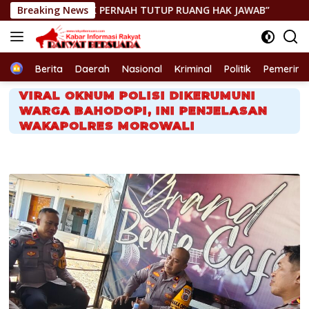
Langsung
DAK PERNAH TUTUP RUANG HAK JAWAB”
Breaking News
GEGER! JENAZAH 
ke
konten
Home
Berita
Daerah
Nasional
Kriminal
Politik
Pemerint
VIRAL OKNUM POLISI DIKERUMUNI
WARGA BAHODOPI, INI PENJELASAN
WAKAPOLRES MOROWALI