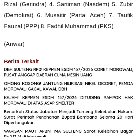
Rizal (Gerindra) 4. Sartiman (Nasdem) 5. Zubir
(Demokrat) 6. Musaitir (Partai Aceh) 7. Taufik
Fauzal (PPP) 8. Fadhil Muhammad (PKS)
(Anwar)
Berita Terkait
DBH SULTENG RP0! KEPMEN ESDM 157/2026 CORET MOROWALI,
PUSAT ANGGAP DAERAH CUMA MESIN UANG
OMONG KOSONG! JANTUNG HILIRISASI NIKEL DICORET, PEMDA
MOROWALI GAGAL KAWAL DBH
KEJAM! KEPMEN ESDM 157/2026 DITUDING RAMPOK HAK
MOROWALI DI ATAS ASAP SMELTER
Benarkah Status Jabatan Menjadi Tameng Kekebalan Hukum:
Surat Perintah Penahanan Bupati Bombana Selama 20 Hari
Dipertanyakan
WARISAN MAUT APBN! IMA SULTENG Sorot Kelebihan Bayar
Rp2,13 M di Morowali