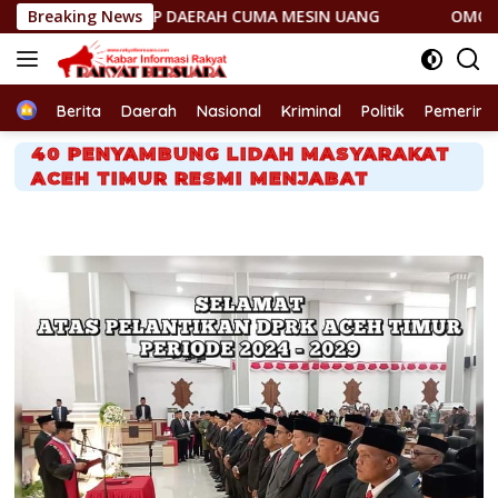
Langsung
GAP DAERAH CUMA MESIN UANG
Breaking News
OMONG KOSONG! JANTUN
ke
konten
Home
Berita
Daerah
Nasional
Kriminal
Politik
Pemerint
40 PENYAMBUNG LIDAH MASYARAKAT
ACEH TIMUR RESMI MENJABAT