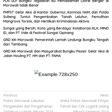
PLN ULP Bungku Tegaskan Isu Pemadaman Listrik Bergilir di
Morowali tidak Benar
FMPST Gelar Aksi di Kantor Gubernur, Komnas HAM, dan Polda
Sulteng: Tuntut Pengembalian Tanah Leluhur, Pemulihan
Mangrove Torete, dan Hentikan Kriminalisasi Aktivis
Sungai yang Bersih, Kota yang Berdaya: Kolaborasi KLH, MIND
ID, dan PT Vale di Festival Sungai Cipinang
GRD KK-Morowali: Pemerintah Lemah Lindungi Bungku Tengah
dari Tambang
GRD KK-Morowali dan Masyarakat Bungku Pesisir Gelar Aksi di
Jalan Houling PT. HM dan PT. PAMA
Navigasi
Previous:
Next:
Polres Morowali Lakukan
Waka Polres Morowali Pimpin
pos
Pengawalan dan Pengamanan
Patroli dan Cek Logistik Jelang
Distribusi Logistik Pilkada 2024
Pilkada Serentak 2024