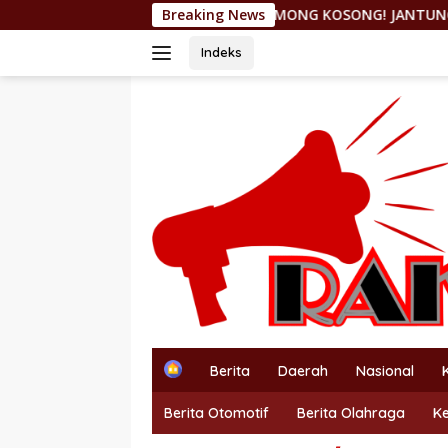
Langsung
OMONG KOSONG! JANTUNG HILIRISASI NIKEL DICORE
Breaking News
ke
konten
Indeks
H
Berita
Daerah
Nasional
o
m
Berita Otomotif
Berita Olahraga
K
e