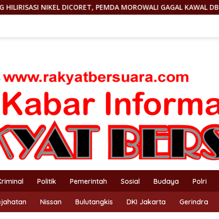
T, PEMDA MOROWALI GAGAL KAWAL DBH
KEJAM! KEPMEN 
Kriminal
Politik
Pemerintah
Sosial
Budaya
Polri
ejahatan
Nissan
Bulutangkis
DKI Jakarta
Gerindra