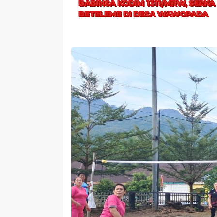
BABINSA KODIM 1311/MRW, SERK
BETELEME DI DESA WAWOPADA