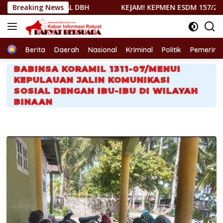
Langsung
AL DBH
Breaking News
KEJAM! KEPMEN ESDM 157/2026 DITUDING RAMP
ke
konten
Home
Berita
Daerah
Nasional
Kriminal
Politik
Pemerint
BABINSA KORAMIL 1311-07/MENUI
KEPULAUAN JALIN KOMUNIKASI
SOSIAL DENGAN IBU-IBU DI WILAYAH
BINAAN