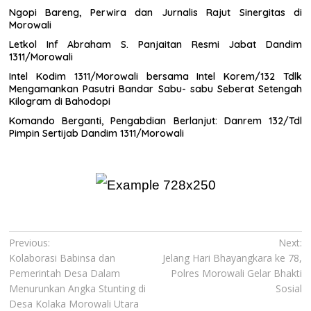
Ngopi Bareng, Perwira dan Jurnalis Rajut Sinergitas di
Morowali
Letkol Inf Abraham S. Panjaitan Resmi Jabat Dandim
1311/Morowali
Intel Kodim 1311/Morowali bersama Intel Korem/132 Tdlk
Mengamankan Pasutri Bandar Sabu- sabu Seberat Setengah
Kilogram di Bahodopi
Komando Berganti, Pengabdian Berlanjut: Danrem 132/Tdl
Pimpin Sertijab Dandim 1311/Morowali
Navigasi
Previous:
Next:
Kolaborasi Babinsa dan
Jelang Hari Bhayangkara ke 78,
pos
Pemerintah Desa Dalam
Polres Morowali Gelar Bhakti
Menurunkan Angka Stunting di
Sosial
Desa Kolaka Morowali Utara