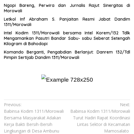
Ngopi Bareng, Perwira dan Jurnalis Rajut Sinergitas di
Morowali
Letkol Inf Abraham S. Panjaitan Resmi Jabat Dandim
1311/Morowali
Intel Kodim 1311/Morowali bersama Intel Korem/132 Tdlk
Mengamankan Pasutri Bandar Sabu- sabu Seberat Setengah
Kilogram di Bahodopi
Komando Berganti, Pengabdian Berlanjut: Danrem 132/Tdl
Pimpin Sertijab Dandim 1311/Morowali
Navigasi
Previous:
Next:
Babinsa Kodim 1311/Morowali
Babinsa Kodim 1311/Morowali
pos
Bersama Masyarakat Adakan
Turut Hadiri Rapat Koordinasi
Kerja Bakti Bersih-Bersih
Lintas Sektor di Kecamatan
Lingkungan di Desa Ambunu
Mamosalato