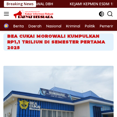
Langsung
 KAWAL DBH
Breaking News
KEJAM! KEPMEN ESDM 157/2026 DITUDING 
ke
konten
Home
Berita
Daerah
Nasional
Kriminal
Politik
Pemerint
BEA CUKAI MOROWALI KUMPULKAN
RP1,1 TRILIUN DI SEMESTER PERTAMA
2025