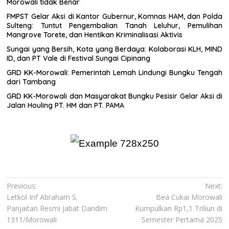
Morowali tidak Benar
FMPST Gelar Aksi di Kantor Gubernur, Komnas HAM, dan Polda
Sulteng: Tuntut Pengembalian Tanah Leluhur, Pemulihan
Mangrove Torete, dan Hentikan Kriminalisasi Aktivis
Sungai yang Bersih, Kota yang Berdaya: Kolaborasi KLH, MIND
ID, dan PT Vale di Festival Sungai Cipinang
GRD KK-Morowali: Pemerintah Lemah Lindungi Bungku Tengah
dari Tambang
GRD KK-Morowali dan Masyarakat Bungku Pesisir Gelar Aksi di
Jalan Houling PT. HM dan PT. PAMA
Navigasi
Previous:
Next:
Letkol Inf Abraham S.
Bea Cukai Morowali
pos
Panjaitan Resmi Jabat Dandim
Kumpulkan Rp1,1 Triliun di
1311/Morowali
Semester Pertama 2025