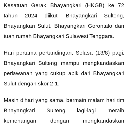
Kesatuan Gerak Bhayangkari (HKGB) ke 72
tahun 2024 diikuti Bhayangkari Sulteng,
Bhayangkari Sulut, Bhayangkari Gorontalo dan
tuan rumah Bhayangkari Sulawesi Tenggara.
Hari pertama pertandingan, Selasa (13/8) pagi,
Bhayangkari Sulteng mampu mengkandaskan
perlawanan yang cukup apik dari Bhayangkari
Sulut dengan skor 2-1.
Masih dihari yang sama, bermain malam hari tim
Bhayangkari Sulteng lagi-lagi meraih
kemenangan dengan mengkandaskan