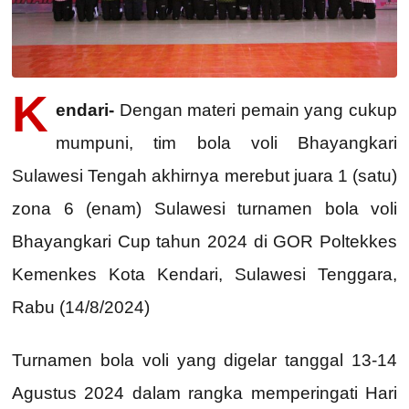
K
endari-
Dengan materi pemain yang cukup
mumpuni, tim bola voli Bhayangkari
Sulawesi Tengah akhirnya merebut juara 1 (satu)
zona 6 (enam) Sulawesi turnamen bola voli
Bhayangkari Cup tahun 2024 di GOR Poltekkes
Kemenkes Kota Kendari, Sulawesi Tenggara,
Rabu (14/8/2024)
Turnamen bola voli yang digelar tanggal 13-14
Agustus 2024 dalam rangka memperingati Hari