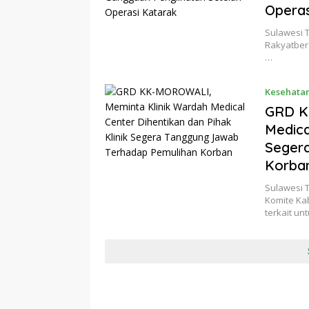
Operas
Sulawesi 
Rakyatber
…
Kesehata
GRD K
Medica
Seger
Korba
Sulawesi 
Komite Ka
terkait un