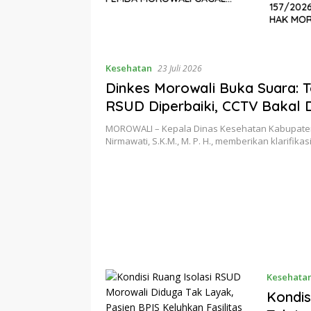
026 CORET
157/202
KAWAL DBH
PUSAT ANGGAP
HAK MOR
A MESIN UANG
SMELTER
Kesehatan
23 Juli 2026
Dinkes Morowali Buka Suara: T
RSUD Diperbaiki, CCTV Bakal 
MOROWALI – Kepala Dinas Kesehatan Kabupate
Nirmawati, S.K.M., M. P. H., memberikan klarifikas
Kesehata
Kondis