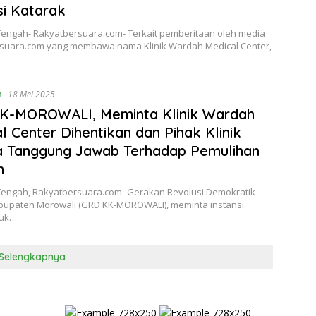
i Katarak
Tengah- Rakyatbersuara.com- Terkait pemberitaan oleh media
suara.com yang membawa nama Klinik Wardah Medical Center,
n
18 Mei 2025
K-MOROWALI, Meminta Klinik Wardah
l Center Dihentikan dan Pihak Klinik
a Tanggung Jawab Terhadap Pemulihan
n
Tengah, Rakyatbersuara.com- Gerakan Revolusi Demokratik
bupaten Morowali (GRD KK-MOROWALI), meminta instansi
tuk…
Selengkapnya