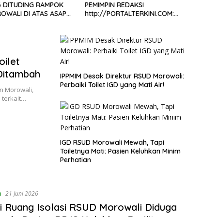
6 DITUDING RAMPOK
PEMIMPIN REDAKSI
DI P
OWALI DI ATAS ASAP
http://PORTALTERKINI.COM:
KAPO
“KAMI TIDAK PERNAH TUTUP
TURU
RUANG HAK JAWAB”
oilet
Ditambah
IPPMIM Desak Direktur RSUD Morowali:
Perbaiki Toilet IGD yang Mati Air!
n Morowali,
i terkait…
IGD RSUD Morowali Mewah, Tapi
Toiletnya Mati: Pasien Keluhkan Minim
Perhatian
n
21 Juni 2026
i Ruang Isolasi RSUD Morowali Diduga