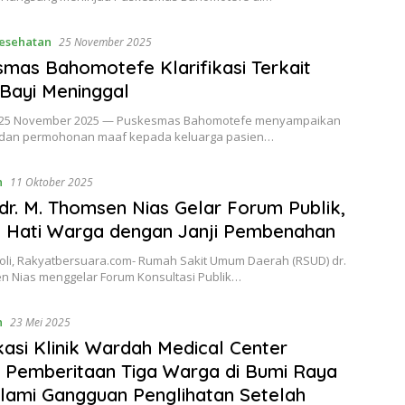
esehatan
25 November 2025
mas Bahomotefe Klarifikasi Terkait
Bayi Meninggal
 25 November 2025 — Puskesmas Bahomotefe menyampaikan
si dan permohonan maaf kepada keluarga pasien…
n
11 Oktober 2025
r. M. Thomsen Nias Gelar Forum Publik,
 Hati Warga dengan Janji Pembenahan
oli, Rakyatbersuara.com- Rumah Sakit Umum Daerah (RSUD) dr.
n Nias menggelar Forum Konsultasi Publik…
n
23 Mei 2025
ikasi Klinik Wardah Medical Center
t Pemberitaan Tiga Warga di Bumi Raya
ami Gangguan Penglihatan Setelah