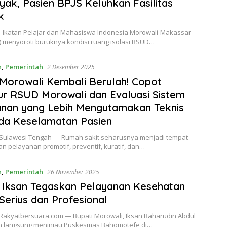
yak, Pasien BPJS Keluhkan Fasilitas
k
– Ikatan Pelajar dan Mahasiswa Indonesia Morowali-Makassar
) menyoroti buruknya kondisi ruang isolasi RSUD…
n
,
Pemerintah
2 Desember 2025
orowali Kembali Berulah! Copot
ur RSUD Morowali dan Evaluasi Sistem
nan yang Lebih Mengutamakan Teknis
da Keselamatan Pasien
 Sulawesi Tengah — Rumah sakit seharusnya menjadi tempat
 pelayanan promotif, preventif, kuratif, dan…
n
,
Pemerintah
26 November 2025
 Iksan Tegaskan Pelayanan Kesehatan
Serius dan Profesional
 Rakyatbersuara.com — Bupati Morowali, Iksan Baharudin Abdul
un langsung meninjau Puskesmas Bahomotefe di…