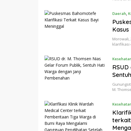
Daerah
,
K
Puskes
Kasus 
Morowali,
klarifika
Kesehata
RSUD d
Sentuh
Gunungsit
M. Thomse
Kesehata
Klarif
terkai
Mengal