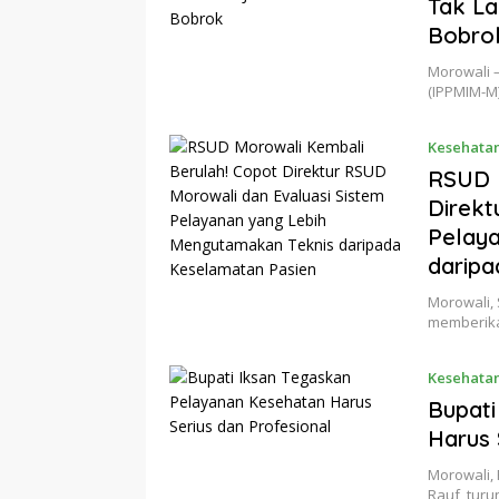
Tak La
Bobro
Morowali 
(IPPMIM-M
Kesehata
RSUD M
Direkt
Pelaya
daripa
Morowali,
memberikan
Kesehata
Bupati
Harus 
Morowali,
Rauf, tur