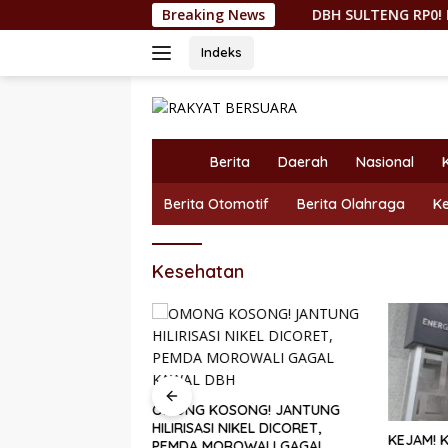
Langsung
Breaking News
DBH SULTENG RP0! KEPMEN 
ke
konten
Indeks
H
Berita
Daerah
Nasional
o
m
Berita Otomotif
Berita Olahraga
K
e
Kesehatan
OMONG KOSONG! JANTUNG
HILIRISASI NIKEL DICORET,
G RP0! KEPMEN
KEJAM! 
PEMDA MOROWALI GAGAL