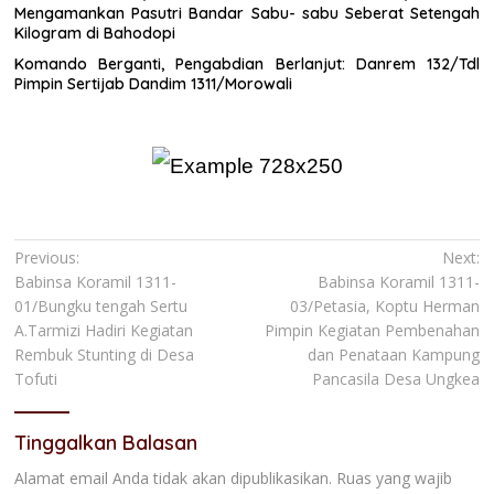
Mengamankan Pasutri Bandar Sabu- sabu Seberat Setengah
Kilogram di Bahodopi
Komando Berganti, Pengabdian Berlanjut: Danrem 132/Tdl
Pimpin Sertijab Dandim 1311/Morowali
Navigasi
Previous:
Next:
Babinsa Koramil 1311-
Babinsa Koramil 1311-
pos
01/Bungku tengah Sertu
03/Petasia, Koptu Herman
A.Tarmizi Hadiri Kegiatan
Pimpin Kegiatan Pembenahan
Rembuk Stunting di Desa
dan Penataan Kampung
Tofuti
Pancasila Desa Ungkea
Tinggalkan Balasan
Alamat email Anda tidak akan dipublikasikan.
Ruas yang wajib