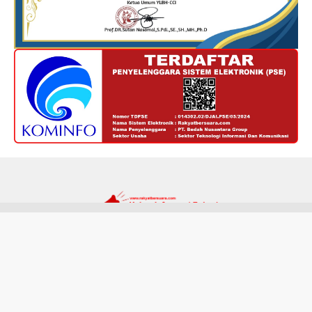
Redaksi
Kode Etik
Privacy Policy
Disclaimer
Tentang Kami
Hak cipta @ RakyatBersuara.com