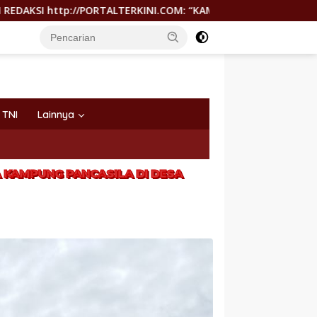
RKINI.COM: “KAMI TIDAK PERNAH TUTUP RUANG HAK JAWAB”
TNI
Lainnya
KAMPUNG PANCASILA DI DESA