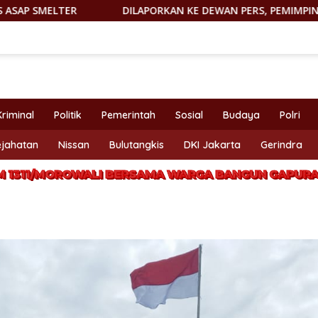
LAPORKAN KE DEWAN PERS, PEMIMPIN REDAKSI http://PORTALTE
Kriminal
Politik
Pemerintah
Sosial
Budaya
Polri
ejahatan
Nissan
Bulutangkis
DKI Jakarta
Gerindra
M 1311/MOROWALI BERSAMA WARGA BANGUN GAPURA 