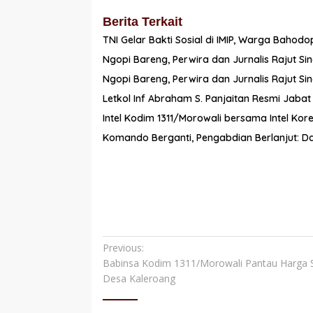
Berita Terkait
TNI Gelar Bakti Sosial di IMIP, Warga Baho
Ngopi Bareng, Perwira dan Jurnalis Rajut Sin
Ngopi Bareng, Perwira dan Jurnalis Rajut Sin
Letkol Inf Abraham S. Panjaitan Resmi Jaba
Intel Kodim 1311/Morowali bersama Intel K
Komando Berganti, Pengabdian Berlanjut: Da
Navigasi
Previous:
Babinsa Kodim 1311/Morowali Pantau Harga S
pos
Desa Kaleroang