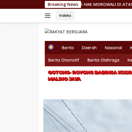
Langsung
DING RAMPOK HAK MOROWALI DI ATAS ASAP SMELTER
Breaking News
DI
ke
konten
Indeks
H
Berita
Daerah
Nasional
o
m
Berita Otomotif
Berita Olahraga
K
e
GOTONG- ROYONG BABINSA KODI
MALINO JAYA