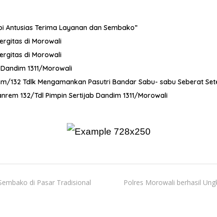
dopi Antusias Terima Layanan dan Sembako”
ergitas di Morowali
ergitas di Morowali
t Dandim 1311/Morowali
orem/132 Tdlk Mengamankan Pasutri Bandar Sabu- sabu Seberat Se
nrem 132/Tdl Pimpin Sertijab Dandim 1311/Morowali
embako di Pasar Tradisional
Polres Morowali berhasil U