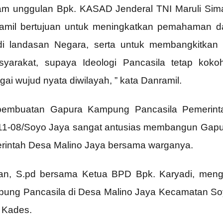
am unggulan Bpk. KASAD Jenderal TNI Maruli Sima
ramil bertujuan untuk meningkatkan pemahaman d
jadi landasan Negara, serta untuk membangkitkan
yarakat, supaya Ideologi Pancasila tetap koko
i wujud nyata diwilayah, ” kata Danramil.
 pembuatan Gapura Kampung Pancasila Pemerin
311-08/Soyo Jaya sangat antusias membangun Gapu
merintah Desa Malino Jaya bersama warganya.
n, S.pd bersama Ketua BPD Bpk. Karyadi, meng
ng Pancasila di Desa Malino Jaya Kecamatan Soy
 Kades.