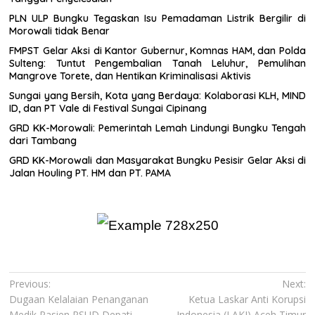
PLN ULP Bungku Tegaskan Isu Pemadaman Listrik Bergilir di
Morowali tidak Benar
FMPST Gelar Aksi di Kantor Gubernur, Komnas HAM, dan Polda
Sulteng: Tuntut Pengembalian Tanah Leluhur, Pemulihan
Mangrove Torete, dan Hentikan Kriminalisasi Aktivis
Sungai yang Bersih, Kota yang Berdaya: Kolaborasi KLH, MIND
ID, dan PT Vale di Festival Sungai Cipinang
GRD KK-Morowali: Pemerintah Lemah Lindungi Bungku Tengah
dari Tambang
GRD KK-Morowali dan Masyarakat Bungku Pesisir Gelar Aksi di
Jalan Houling PT. HM dan PT. PAMA
Navigasi
Previous:
Next:
Dugaan Kelalaian Penanganan
Ketua Laskar Anti Korupsi
pos
Medik Pasien RSUD Depati
Indonesia (LAKI) Aceh Timur