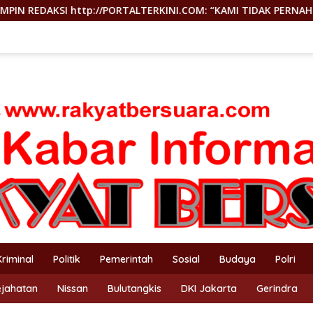
TALTERKINI.COM: “KAMI TIDAK PERNAH TUTUP RUANG HAK JAWAB
Kriminal
Politik
Pemerintah
Sosial
Budaya
Polri
ejahatan
Nissan
Bulutangkis
DKI Jakarta
Gerindra