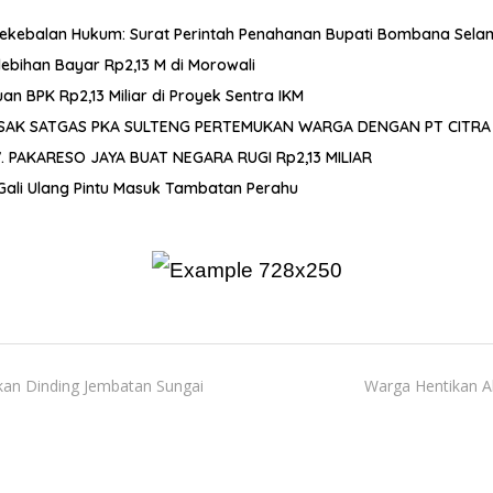
ekebalan Hukum: Surat Perintah Penahanan Bupati Bombana Sela
bihan Bayar Rp2,13 M di Morowali
 BPK Rp2,13 Miliar di Proyek Sentra IKM
DESAK SATGAS PKA SULTENG PERTEMUKAN WARGA DENGAN PT CITRA
PAKARESO JAYA BUAT NEGARA RUGI Rp2,13 MILIAR
Gali Ulang Pintu Masuk Tambatan Perahu
kan Dinding Jembatan Sungai
Warga Hentikan Ak