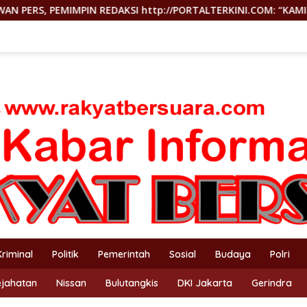
TALTERKINI.COM: “KAMI TIDAK PERNAH TUTUP RUANG HAK JAWAB
Kriminal
Politik
Pemerintah
Sosial
Budaya
Polri
ejahatan
Nissan
Bulutangkis
DKI Jakarta
Gerindra