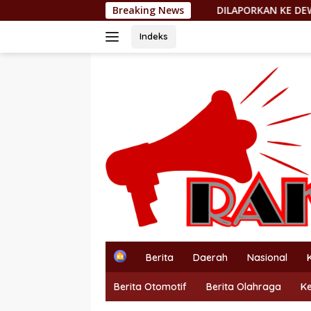
Langsung
DILAPORKAN KE DEWAN PERS, PEMIMPIN REDAKSI http://POR
Breaking News
ke
konten
Indeks
H
Berita
Daerah
Nasional
o
m
Berita Otomotif
Berita Olahraga
K
e