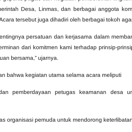
erintah Desa, Linmas, dan berbagai anggota komu
cara tersebut juga dihadiri oleh berbagai tokoh a
pentingnya persatuan dan kerjasama dalam memba
cerminan dari komitmen kami terhadap prinsip-prins
uan bersama,” ujarnya.
an bahwa kegiatan utama selama acara meliputi
n dan pemberdayaan petugas keamanan desa u
vitas organisasi pemuda untuk mendorong keterliba