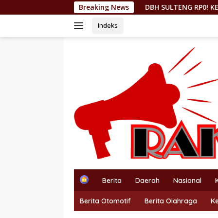
Langsung
DBH SULTENG RP0! KEPMEN ESDM 157/2026 C
Breaking News
ke
konten
Indeks
H
Berita
Daerah
Nasional
o
m
Berita Otomotif
Berita Olahraga
K
e