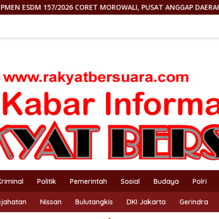
ORET MOROWALI, PUSAT ANGGAP DAERAH CUMA MESIN UANG
Kriminal
Politik
Pemerintah
Sosial
Budaya
Polri
ejahatan
Nissan
Bulutangkis
DKI Jakarta
Gerindra