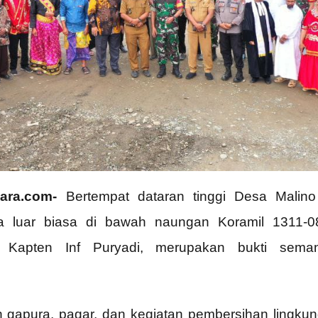
uara.com-
Bertempat dataran tinggi Desa Malin
a luar biasa di bawah naungan Koramil 1311-
h Kapten Inf Puryadi, merupakan bukti seman
 gapura, pagar, dan kegiatan pembersihan lingkun