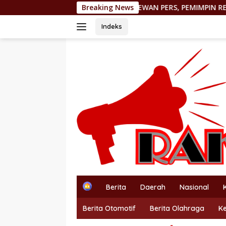
Langsung
N KE DEWAN PERS, PEMIMPIN REDAKSI http://PORTALTERKINI.C
Breaking News
ke
konten
Indeks
H
Berita
Daerah
Nasional
o
m
Berita Otomotif
Berita Olahraga
K
e