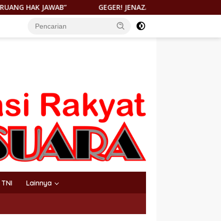
ER! JENAZAH DITEMUKAN DI PANTAI KEUREA BAHODOPI, KAPOLR
TNI
Lainnya