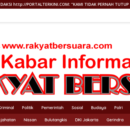
OM: “KAMI TIDAK PERNAH TUTUP RUANG HAK JAWAB”
GEG
Kriminal
Politik
Pemerintah
Sosial
Budaya
Polri
ejahatan
Nissan
Bulutangkis
DKI Jakarta
Gerindra