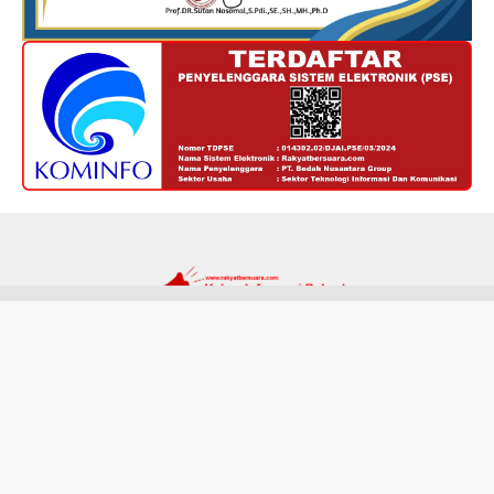
Redaksi
Kode Etik
Privacy Policy
Disclaimer
Tentang Kami
Hak cipta @ RakyatBersuara.com