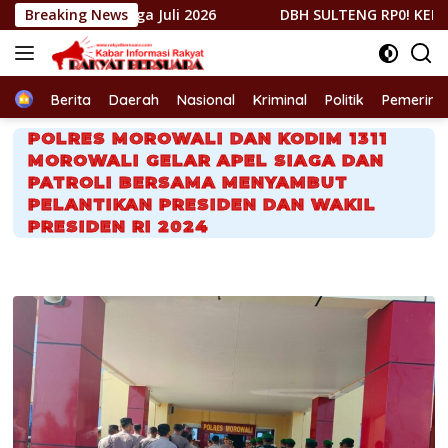
Langsung
gga Juli 2026
Breaking News
DBH SULTENG RP0! KEPMEN ESDM 157/20
ke
konten
Home
Berita
Daerah
Nasional
Kriminal
Politik
Pemerint
POLRES MOROWALI DAN KODIM 1311
MOROWALI GELAR APEL SIAGA DAN
PATROLI BERSAMA MENYAMBUT
PELANTIKAN PRESIDEN DAN WAKIL
PRESIDEN RI 2024