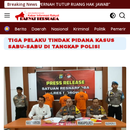
Langsung
ERNAH TUTUP RUANG HAK JAWAB”
Breaking News
GEGER! JENAZAH DITEM
ke
konten
Home
Berita
Daerah
Nasional
Kriminal
Politik
Pemerint
TIGA PELAKU TINDAK PIDANA KASUS
SABU-SABU DI TANGKAP POLISI