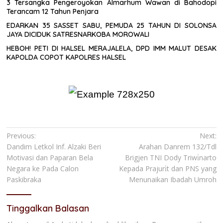
3 Tersangka Pengeroyokan Almarhum Wawan di Bahodopi
Terancam 12 Tahun Penjara
EDARKAN 35 SASSET SABU, PEMUDA 25 TAHUN DI SOLONSA
JAYA DICIDUK SATRESNARKOBA MOROWALI
HEBOH! PETI DI HALSEL MERAJALELA, DPD IMM MALUT DESAK
KAPOLDA COPOT KAPOLRES HALSEL
Navigasi
Previous:
Next:
Dandim Letkol Inf. Alzaki Beri
Arahan Danrem 132/Tdl
pos
Motivasi dan Paparan Bela
Brigjen TNI Dody Triwi̇narto
Negara ke Pada Calon
Kepada Prajuri̇t dan PNS yang
Paskibraka
Menunaikan Ibadah Umroh
Tinggalkan Balasan