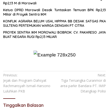
Rp2,13 M di Morowali
Ketua DPRD Morowali Desak Tuntaskan Temuan BPK Rp2,13
Miliar di Proyek Sentra IKM
KONFLIK AGRARIA BELUM USAI, HIPPMA BB DESAK SATGAS PKA
SULTENG PERTEMUKAN WARGA DENGAN PT CITRA
PROYEK SENTRA IKM MOROWALI BOBROK: CV. PAKARESO JAYA
BUAT NEGARA RUGI Rp2,13 MILIAR
Navigasi
Previous:
Next:
Jejak dan Program Dahsyat
Tiga Tersangka Curanmor di
pos
Rachmansyah Ismail-Harsono
area parkir Bandara PT. IMIP
Luluhkan PKB
Ditangkap Polisi
Tinggalkan Balasan