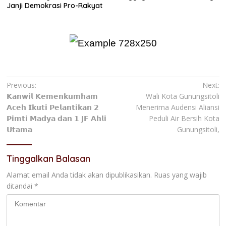
Janji Demokrasi Pro-Rakyat
Navigasi
Previous:
Next:
𝗞𝗮𝗻𝘄𝗶𝗹 𝗞𝗲𝗺𝗲𝗻𝗸𝘂𝗺𝗵𝗮𝗺
Wali Kota Gunungsitoli
pos
𝗔𝗰𝗲𝗵 𝗜𝗸𝘂𝘁𝗶 𝗣𝗲𝗹𝗮𝗻𝘁𝗶𝗸𝗮𝗻 𝟮
Menerima Audensi Aliansi
𝗣𝗶𝗺𝘁𝗶 𝗠𝗮𝗱𝘆𝗮 𝗱𝗮𝗻 𝟭 𝗝𝗙 𝗔𝗵𝗹𝗶
Peduli Air Bersih Kota
𝗨𝘁𝗮𝗺𝗮
Gunungsitoli,
Tinggalkan Balasan
Alamat email Anda tidak akan dipublikasikan.
Ruas yang wajib
ditandai
*