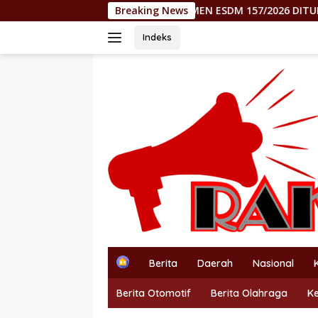
Langsung
JAM! KEPMEN ESDM 157/2026 DITUDING RAMPOK HAK MOROWALI 
Breaking News
ke
konten
Indeks
H
Berita
Daerah
Nasional
o
m
Berita Otomotif
Berita Olahraga
K
e