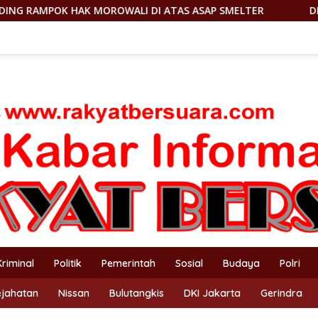
DI ATAS ASAP SMELTER
DILAPORKAN KE DEWAN PERS, P
Kriminal
Politik
Pemerintah
Sosial
Budaya
Polri
ejahatan
Nissan
Bulutangkis
DKI Jakarta
Gerindra