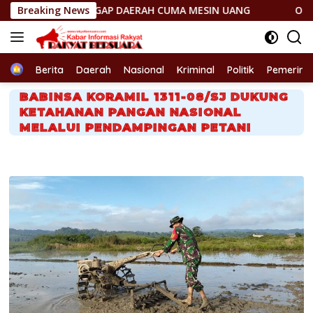
Langsung
 ANGGAP DAERAH CUMA MESIN UANG
Breaking News
OMONG KOSONG! JAN
ke
konten
Home
Berita
Daerah
Nasional
Kriminal
Politik
Pemerint
BABINSA KORAMIL 1311-08/SJ DUKUNG
KETAHANAN PANGAN NASIONAL
MELALUI PENDAMPINGAN PETANI