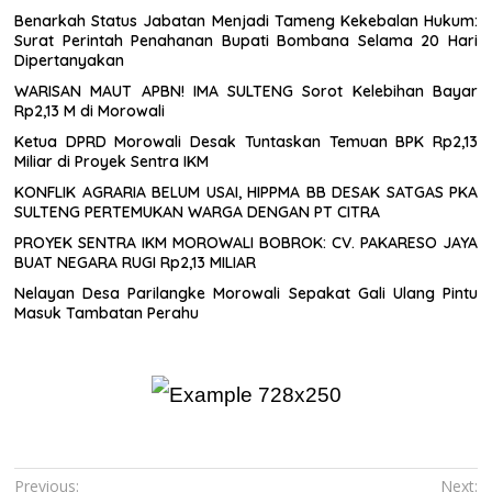
Benarkah Status Jabatan Menjadi Tameng Kekebalan Hukum:
Surat Perintah Penahanan Bupati Bombana Selama 20 Hari
Dipertanyakan
WARISAN MAUT APBN! IMA SULTENG Sorot Kelebihan Bayar
Rp2,13 M di Morowali
Ketua DPRD Morowali Desak Tuntaskan Temuan BPK Rp2,13
Miliar di Proyek Sentra IKM
KONFLIK AGRARIA BELUM USAI, HIPPMA BB DESAK SATGAS PKA
SULTENG PERTEMUKAN WARGA DENGAN PT CITRA
PROYEK SENTRA IKM MOROWALI BOBROK: CV. PAKARESO JAYA
BUAT NEGARA RUGI Rp2,13 MILIAR
Nelayan Desa Parilangke Morowali Sepakat Gali Ulang Pintu
Masuk Tambatan Perahu
Navigasi
Previous:
Next: