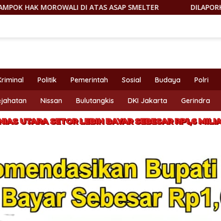
OWALI DI ATAS ASAP SMELTER
DILAPORKAN KE DEWAN PE
Kriminal
Politik
Pemerintah
Sosial
Budaya
Polri
ejahatan
Nissan
Bulutangkis
DKI Jakarta
Gerindra
NIAS UTARA SETOR LEBIH BAYAR SEBESAR RP1,6 MILI