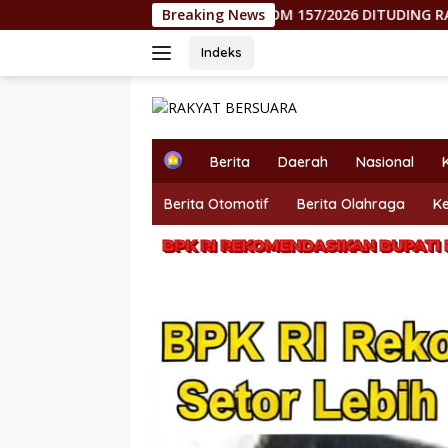
Langsung
KEJAM! KEPMEN ESDM 157/2026 DITUDING RAMPOK HAK MOR
Breaking News
ke
konten
Indeks
H
Berita
Daerah
Nasional
o
m
Berita Otomotif
Berita Olahraga
K
e
BPK RI REKOMENDASIKAN BUPATI 