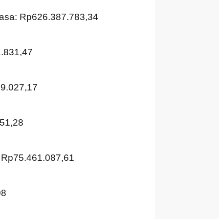
lasa: Rp626.387.783,34
1.831,47
39.027,17
751,28
 Rp75.461.087,61
08