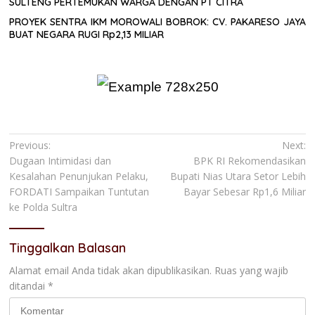
SULTENG PERTEMUKAN WARGA DENGAN PT CITRA
PROYEK SENTRA IKM MOROWALI BOBROK: CV. PAKARESO JAYA
BUAT NEGARA RUGI Rp2,13 MILIAR
Navigasi
Previous:
Next:
Dugaan Intimidasi dan
BPK RI Rekomendasikan
pos
Kesalahan Penunjukan Pelaku,
Bupati Nias Utara Setor Lebih
FORDATI Sampaikan Tuntutan
Bayar Sebesar Rp1,6 Miliar
ke Polda Sultra
Tinggalkan Balasan
Alamat email Anda tidak akan dipublikasikan.
Ruas yang wajib
ditandai
*